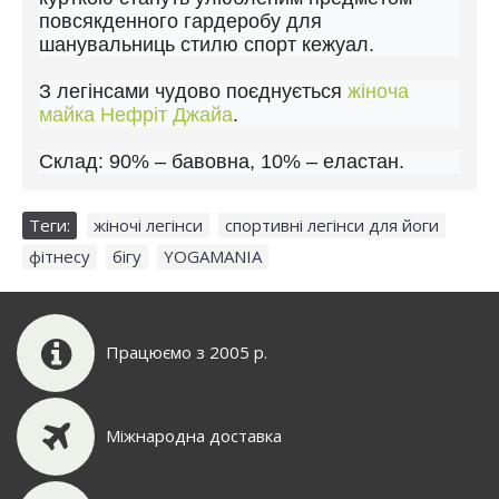
повсякденного гардеробу для
шанувальниць стилю спорт кежуал.
З легінсами чудово поєднується
жіноча
майка Нефріт Джайа
.
Склад: 90% – бавовна, 10% – еластан.
Теги:
жіночі легінси
,
спортивні легінси для йоги
,
фітнесу
,
бігу
,
YOGAMANIA
Працюємо з 2005 р.
Міжнародна доставка