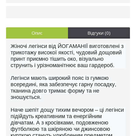
Опис
Відгуки (0)
Жіночі легінси від ЙОГАМАНІЇ виготовлені з
трикотажу високої якості, чудовий дощовий
принт приємно тішить око, візуально
струнить і урізноманітнює ваш гардероб.
Легінси мають широкий пояс із гумкою
всередині, яка забезпечує гарну посадку,
тканина довго тримає форму та не
зношується.
Наче шепіт дощу тихим вечором – ці легінси
підійдуть креативним та енергійним
дівчатам. А з кросівками, подовженою
футболкою та шкіряною чи джинсовою
курткою стануть улюбленим предметом