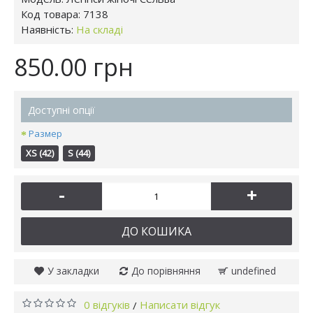
Код товара:
7138
Наявність:
На складі
850.00 грн
Доступні опції
Размер
XS (42)
S (44)
-
+
ДО КОШИКА
У закладки
До порівняння
undefined
0 відгуків
Написати відгук
/