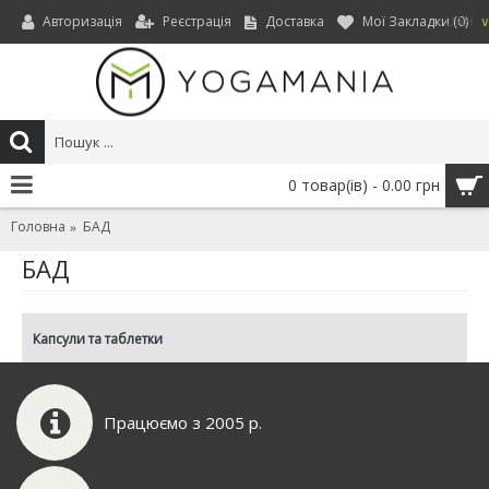
Авторизація
Реєстрація
Доставка
Мої Закладки (
0
)
UAH
0 товар(ів) - 0.00 грн
Головна
БАД
БАД
Капсули та таблетки
Працюємо з 2005 р.