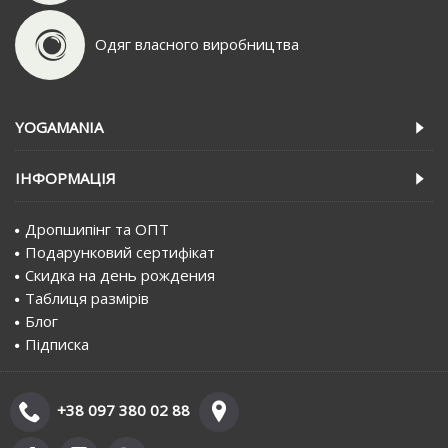
Одяг власного виробництва
YOGAMANIA
IНФОРМАЦIЯ
Дропшипінг та ОПТ
Подарунковий сертифiкат
Скидка на день рождения
Таблиця размірів
Блог
Пiдписка
+38 097 380 02 88