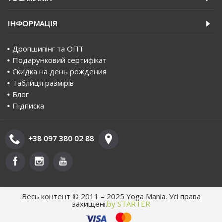
IНФОРМАЦIЯ
Дропшипінг та ОПТ
Подарунковий сертифiкат
Скидка на день рождения
Таблиця размірів
Блог
Пiдписка
+38 097 380 02 88
Весь контент © 2011 – 2025 Yoga Mania. Усі права
захищені.
by STARTER