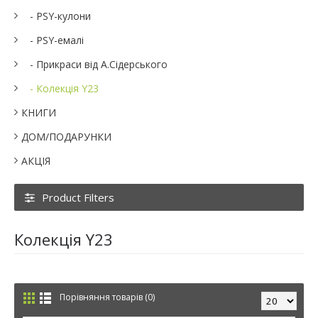
- PSY-кулони
- PSY-емалі
- Прикраси від А.Сідерського
- Колекція Y23
КНИГИ
ДОМ/ПОДАРУНКИ
АКЦІЯ
Product Filters
Колекція Y23
Порівняння товарів (0)