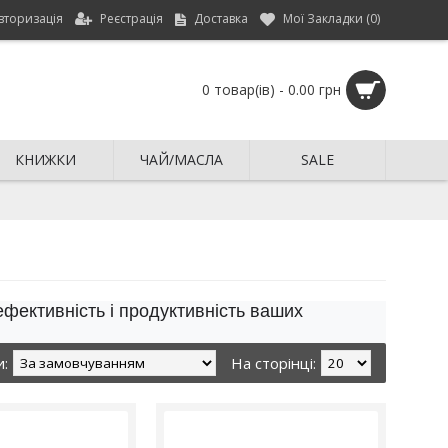
вторизація
Реєстрація
Доставка
Мої Закладки (
0
)
0 товар(ів) - 0.00 грн
КНИЖКИ
ЧАЙ/МАСЛА
SALE
ефективність і продуктивність ваших
и:
На сторінці: