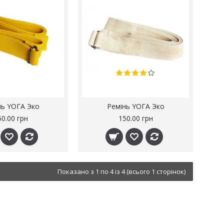
нь YOГА Эко
Ремінь YOГА Эко
50.00 грн
150.00 грн
Показано з 1 по 4 із 4 (всього 1 сторінок)