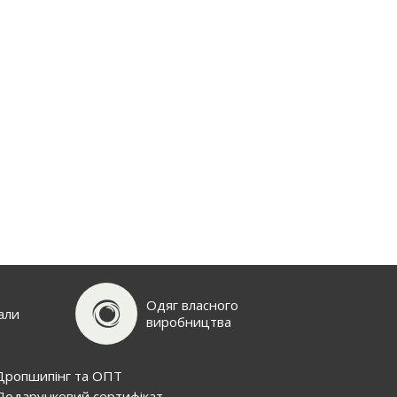
Одяг власного
али
виробництва
Дропшипінг та ОПТ
Подарунковий сертифiкат