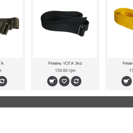
ГА
Ремінь YOГА Эко
Ремі
н
150.00 грн
1