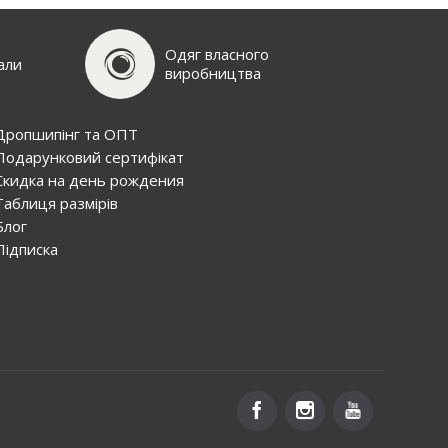
Одяг власного
али
виробництва
Дропшипінг та ОПТ
Подарунковий сертифiкат
Скидка на день рождения
Таблиця размірів
Блог
Пiдписка