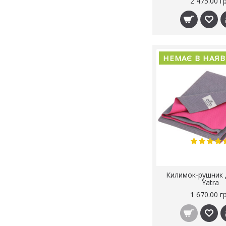
2 475.00 г
НЕМАЄ В НАЯ
Килимок-рушник 
Yatra
1 670.00 г