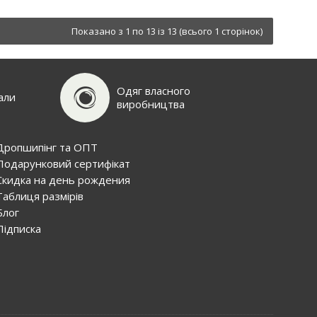
Показано з 1 по 13 із 13 (всього 1 сторінок)
Одяг власного
али
виробництва
Дропшипінг та ОПТ
Подарунковий сертифiкат
Скидка на день рождения
Таблиця размірів
Блог
Пiдписка