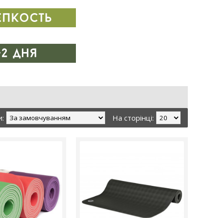
и:
На сторінці: