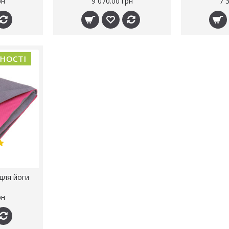
рн
9 070.00 грн
7 
ВНОСТІ
для йоги
рн