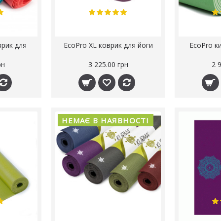
врик для
EcoPro XL коврик для йоги
EcoPro к
рн
3 225.00 грн
2 
НЕМАЄ В НАЯВНОСТІ