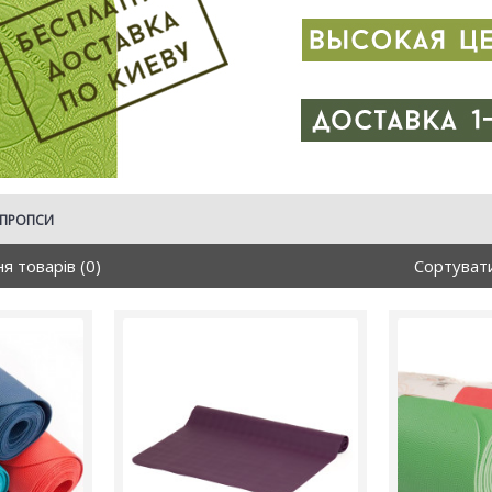
ПРОПСИ
я товарів (0)
Сортуват