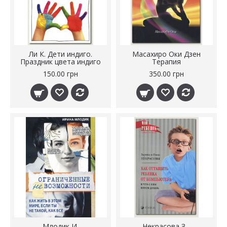
Ли К. Дети индиго.
Масахиро Оки Дзен
Праздник цвета индиго
Терапия
150.00 грн
350.00 грн
Млодик И.
Некрасова З. ,