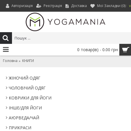
Авторизація
Реєстрація
Доставка
Мої Закладки (
0
)
UAH
0 товар(ів) - 0.00 грн
Головна
КНИГИ
ЖІНОЧИЙ ОДЯГ
ЧОЛОВІЧИЙ ОДЯГ
КОВРИКИ ДЛЯ ЙОГИ
IНШЕ/ДЛЯ ЙОГИ
АЮРВЕДА/ЧАЙ
ПРИКРАСИ