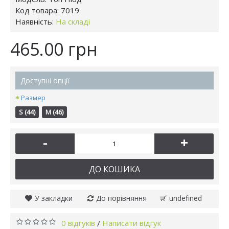
Код товара:
7019
Наявність:
На складі
465.00 грн
Доступні опції
Размер
S (44)
M (46)
-
+
ДО КОШИКА
У закладки
До порівняння
undefined
0 відгуків
Написати відгук
/