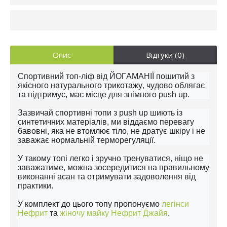
Опис
Відгуки (0)
Спортивний топ-ліф від ЙОГАМАНІЇ пошитий з
якісного натурального трикотажу, чудово облягає
та підтримує, має місце для знімного push up.
Зазвичай спортивні топи з push up шиють із
синтетичних матеріалів, ми віддаємо перевагу
бавовні, яка не втомлює тіло, не дратує шкіру і не
заважає нормальній терморегуляції.
У такому топі легко і зручно тренуватися, ніщо не
заважатиме, можна зосередитися на правильному
виконанні асан та отримувати задоволення від
практики.
У комплект до цього топу пропонуємо
легінси
Нефрит
та
жіночу майку Нефрит Джайя
.