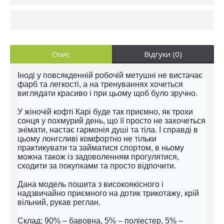
Опис
Відгуки (0)
Іноді у повсякденній робочій метушні не вистачає
фарб та легкості, а на тренуваннях хочеться
виглядати красиво і при цьому щоб було зручно.
У жіночій кофті Карі буде так приємно, як трохи
сонця у похмурий день, що її просто не захочеться
знімати, настає гармонія душі та тіла. І справді в
цьому лонгсливі комфортно не тільки
практикувати та займатися спортом, в ньому
можна також із задоволенням прогулятися,
сходити за покупками та просто відпочити.
Дана модель пошита з високоякісного і
надзвичайно приємного на дотик трикотажу, крій
вільний, рукав реглан.
Склад: 90% – бавовна, 5% – поліестер, 5% –