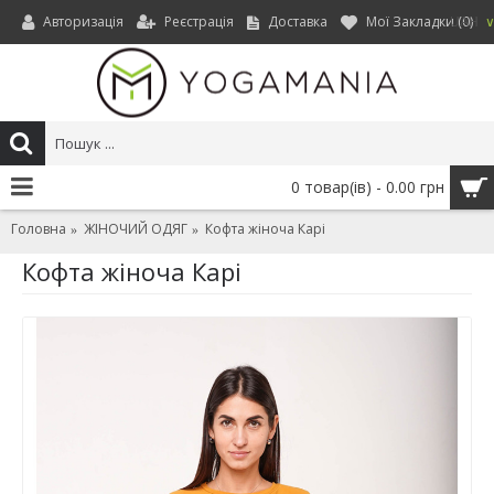
Авторизація
Реєстрація
Доставка
Мої Закладки (
0
)
UAH
0 товар(ів) - 0.00 грн
Головна
ЖІНОЧИЙ ОДЯГ
Кофта жіноча Карі
Кофта жіноча Карі