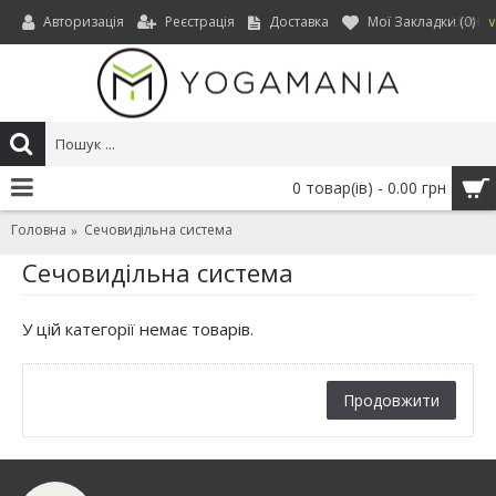
Авторизація
Реєстрація
Доставка
Мої Закладки (
0
)
UAH
0 товар(ів) - 0.00 грн
Головна
Сечовидільна система
Сечовидільна система
У цій категорії немає товарів.
Продовжити