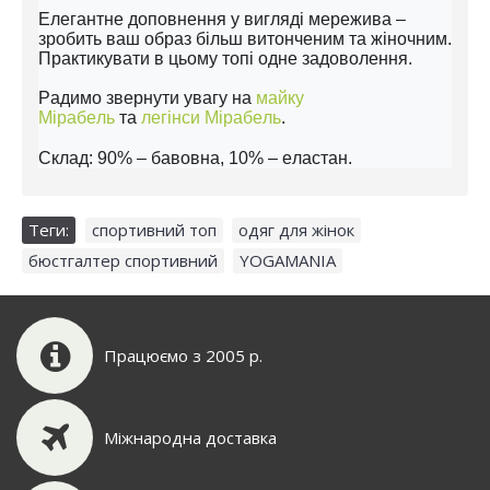
Елегантне доповнення у вигляді мережива –
зробить ваш образ більш витонченим та жіночним.
Практикувати в цьому топі одне задоволення.
Радимо звернути увагу на
майку
Мірабель
та
легінси Мірабель
.
Склад: 90% – бавовна, 10% – еластан.
Теги:
спортивний топ
,
одяг для жінок
,
бюстгалтер спортивний
,
YOGAMANIA
Працюємо з 2005 р.
Міжнародна доставка