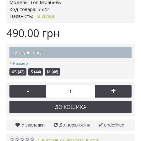
Модель:
Топ Мірабель
Код товара:
5522
Наявність:
На складі
490.00 грн
Доступні опції
Размер
XS (42)
S (44)
M (46)
-
+
ДО КОШИКА
У закладки
До порівняння
undefined
0 відгуків
Написати відгук
/