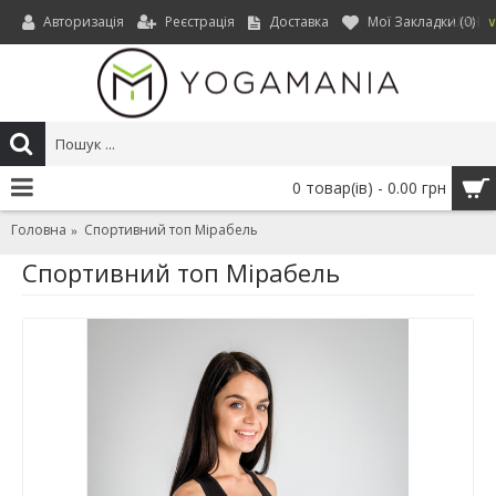
Авторизація
Реєстрація
Доставка
Мої Закладки (
0
)
UAH
0 товар(ів) - 0.00 грн
Головна
Спортивний топ Мірабель
Спортивний топ Мірабель