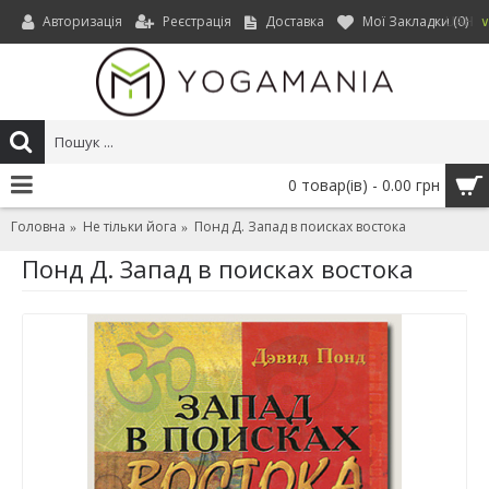
Авторизація
Реєстрація
Доставка
Мої Закладки (
0
)
UAH
0 товар(ів) - 0.00 грн
Головна
Не тільки йога
Понд Д. Запад в поисках востока
Понд Д. Запад в поисках востока