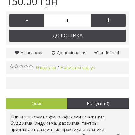
150.00 грн
-
+
ДО КОШИКА
У закладки
До порівняння
undefined
0 відгуків
Написати відгук
/
Опис
Відгуки (0)
Книга знакомит с философскими аспектами
буддизма, индуизма, даосизма, тантры;
предлагает различные практики и техники