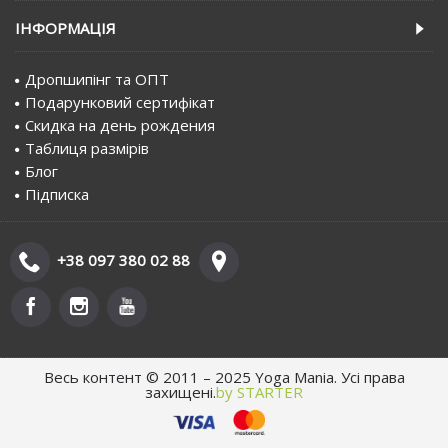
IНФОРМАЦIЯ
Дропшипінг та ОПТ
Подарунковий сертифiкат
Скидка на день рождения
Таблиця размірів
Блог
Пiдписка
+38 097 380 02 88
Весь контент © 2011 – 2025 Yoga Mania. Усі права
захищені.
by STARTER