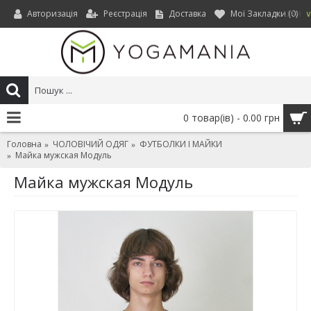
Авторизація
Реєстрація
Доставка
Мої Закладки (
0
)
UAH
0 товар(ів) - 0.00 грн
Головна
ЧОЛОВІЧИЙ ОДЯГ
ФУТБОЛКИ І МАЙКИ
Майка мужская Модуль
Майка мужская Модуль