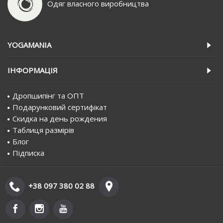
Одяг власного виробництва
YOGAMANIA
IНФОРМАЦIЯ
Дропшипінг та ОПТ
Подарунковий сертифiкат
Скидка на день рождения
Таблиця размірів
Блог
Пiдписка
+38 097 380 02 88