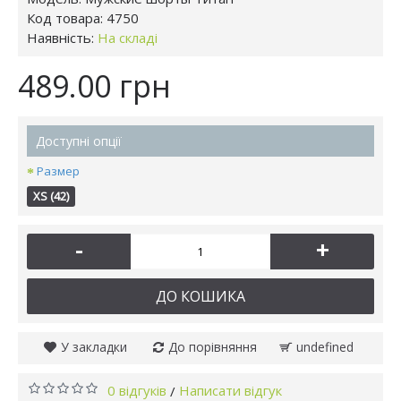
Код товара:
4750
Наявність:
На складі
489.00 грн
Доступні опції
Размер
XS (42)
-
+
ДО КОШИКА
У закладки
До порівняння
undefined
0 відгуків
Написати відгук
/