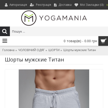
Авторизація
Реєстрація
Доставка
Мої Закладки (
0
)
UAH
0 товар(ів) - 0.00 грн
Головна
ЧОЛОВІЧИЙ ОДЯГ
ШОРТИ
Шорты мужские Титан
Шорты мужские Титан