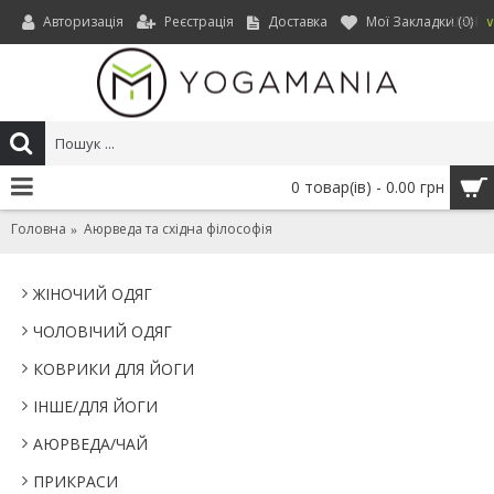
Авторизація
Реєстрація
Доставка
Мої Закладки (
0
)
UAH
0 товар(ів) - 0.00 грн
Головна
Аюрведа та східна філософія
ЖІНОЧИЙ ОДЯГ
ЧОЛОВІЧИЙ ОДЯГ
КОВРИКИ ДЛЯ ЙОГИ
IНШЕ/ДЛЯ ЙОГИ
АЮРВЕДА/ЧАЙ
ПРИКРАСИ