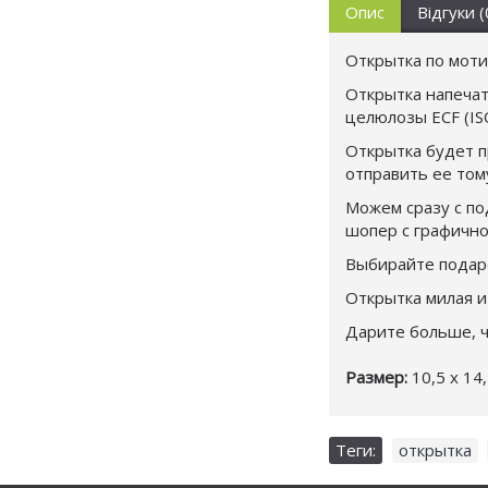
Опис
Відгуки (
Открытка по мот
Открытка напечат
целюлозы ECF (IS
Открытка будет п
отправить ее том
Можем сразу с по
шопер с графично
Выбирайте подаро
Открытка милая и
Дарите больше, ч
Размер:
10,5 х 14,
Теги:
открытка
,