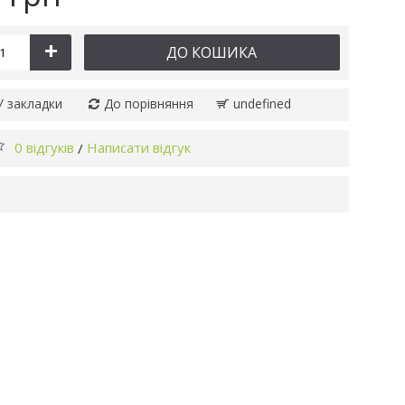
+
ДО КОШИКА
У закладки
До порівняння
undefined
0 відгуків
Написати відгук
/