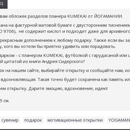
0)
ивам обложек разделов планера KUMEKAI от ЙОГАМАНИИ.
ана на фактурной матовой бумаге с двусторонним тиснением.
O 9706), не содержит кислот и подходит даже для архивного 
рекрасным дополнением к любому подарку. Также если вы за
у, кого вы хотели бы приятно удивить или порадовать.
дарком - с планером KUMEKAI, футболкой с гарудасаной или ц
й цитатой из книги Андрея Сидерского?
к на нашем сайте, выбирайте открытку и сообщайте нам, ком
 вдохновляющая. Такая точно будет сохранена как память ил
ем открытку. Дарите эмоцию, вдохновение, идею!
5 см.
сувенир
,
подарок
,
мотивационные открытки
,
YOGAMAN