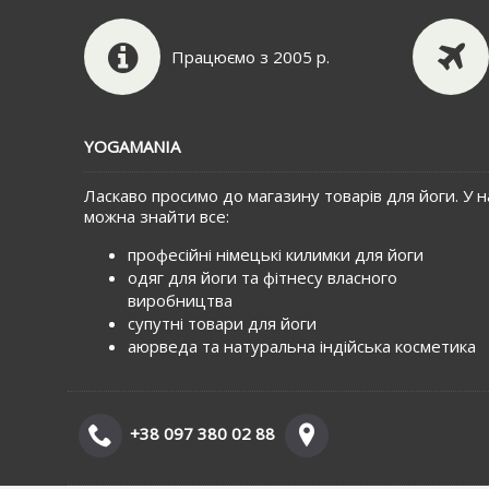
Працюємо з 2005 р.
YOGAMANIA
Ласкаво просимо до магазину товарів для йоги. У н
можна знайти все:
професійні німецькі килимки для йоги
одяг для йоги та фітнесу власного
виробництва
супутні товари для йоги
аюрведа та натуральна індійська косметика
+38 097 380 02 88