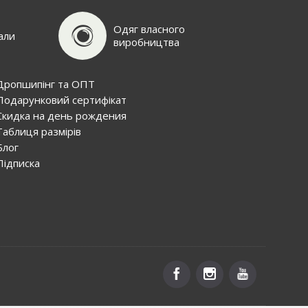
Одяг власного
али
виробництва
Дропшипінг та ОПТ
Подарунковий сертифiкат
Скидка на день рождения
Таблиця размірів
Блог
Пiдписка