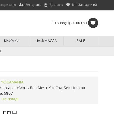
вторизація
Реєстрація
Доставка
Мої Закладки (
0
)
0 товар(ів) - 0.00 грн
КНИЖКИ
ЧАЙ/МАСЛА
SALE
в
:
YOGAMANIA
ткрытка Жизнь Без Мечт Как Сад Без Цветов
а:
6807
:
На складі
0 грн