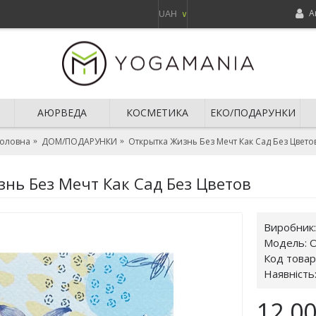
А
UAH
∨
АЮРВЕДА
КОСМЕТИКА
ЕКО/ПОДАРУНКИ
Головна
ДОМ/ПОДАРУНКИ
Открытка Жизнь Без Мечт Как Сад Без Цвето
нь Без Мечт Как Сад Без Цветов
Виробник
Модель:
О
Код товар
Наявність
12.0