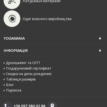
Натуральні матеріали
Одяг власного виробництва
YOGAMANIA
IНФОРМАЦIЯ
Дропшипінг та ОПТ
Подарунковий сертифiкат
Скидка на день рождения
Таблиця размірів
Блог
Пiдписка
+38 097 380 02 88