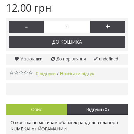
12.00 грн
-
+
ДО КОШИКА
У закладки
До порівняння
undefined
0 відгуків
Написати відгук
/
Опис
Відгуки (0)
Открытка по мотивам обложек разделов планера
KUMEKAI от ЙОГАМАНИИ.