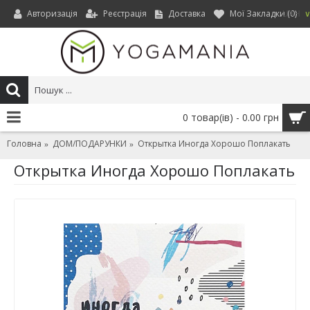
Авторизація
Реєстрація
Доставка
Мої Закладки (
0
)
UAH
0 товар(ів) - 0.00 грн
Головна
ДОМ/ПОДАРУНКИ
Открытка Иногда Хорошо Поплакать
Открытка Иногда Хорошо Поплакать