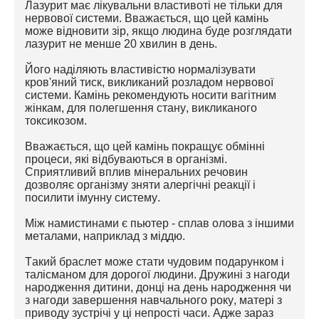
Лазурит має лікувальни властивоті не тільки для
нервової системи. Вважається, що цей камінь
може відновити зір, якщо людина буде розглядати
лазурит не менше 20 хвилин в день.
Його наділяють властивістю нормалізувати
кров'яний тиск, викликаний розладом нервової
системи. Камінь рекомендують носити вагітним
жінкам, для полегшення стану, викликаного
токсикозом.
Вважається, що цей камінь покращує обмінні
процеси, які відбуваються в організмі.
Сприятливий вплив мінеральних речовин
дозволяє організму зняти алергічні реакції і
посилити імунну систему.
Між намистинами є пьютер - сплав олова з іншими
металами, наприклад з міддю.
Такий браслет може стати чудовим подарунком і
талісманом для дорогої людини. Дружині з нагоди
народження дитини, донці на день народження чи
з нагоди завершення навчального року, матері з
приводу зустрічі у ці непрості часи. Адже зараз