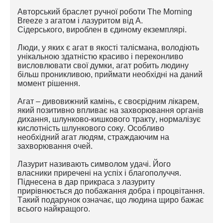
Авторський браслет
ручної роботи The Morning
Breeze з агатом і лазуритом від А.
Сідерського,
вироблен в єдиному екземплярі.
Люди, у яких є агат в якості талісмана, володіють
унікальною здатністю красиво і переконливо
висловлювати свої думки, агат робить людину
більш проникливою, приймати необхідні на даний
момент рішення.
Агат – дивовижний камінь, є своєрідним лікарем,
який позитивно впливає на захворювання органів
дихання, шлунково-кишкового тракту, нормалізує
кислотність шлункового соку. Особливо
необхідний агат людям, страждаючим на
захворювання очей.
Лазурит
називають символом удачі. Його
власники приречені на успіх і благополуччя.
Піднесена в дар прикраса з лазуриту
прирівнюється до побажання добра і процвітання.
Такий подарунок означає, що людина щиро бажає
всього найкращого.