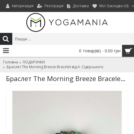
Авторизація
Реєстрація
Доставка
Мої Закладки (
0
)
UAH
0 товар(ів) - 0.00 грн
Головна
ПОДАРУНКИ
Браслет The Morning Breeze Bracelet від А. Сідерського
Браслет The Morning Breeze Bracelet від А. Сідерського