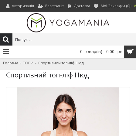
Авторизація
Реєстрація
Доставка
Мої Закладки (
0
)
UAH
0 товар(ів) - 0.00 грн
Головна
ТОПИ
Спортивний топ-ліф Нюд
Спортивний топ-ліф Нюд