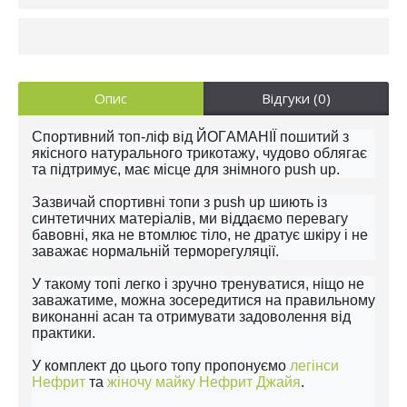
Опис
Відгуки (0)
Спортивний топ-ліф від ЙОГАМАНІЇ пошитий з
якісного натурального трикотажу, чудово облягає
та підтримує, має місце для знімного push up.
Зазвичай спортивні топи з push up шиють із
синтетичних матеріалів, ми віддаємо перевагу
бавовні, яка не втомлює тіло, не дратує шкіру і не
заважає нормальній терморегуляції.
У такому топі легко і зручно тренуватися, ніщо не
заважатиме, можна зосередитися на правильному
виконанні асан та отримувати задоволення від
практики.
У комплект до цього топу пропонуємо
легінси
Нефрит
та
жіночу майку Нефрит Джайя
.