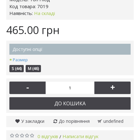
Код товара:
7019
Наявність:
На складі
465.00 грн
Доступні опції
Размер
S (44)
M (46)
-
+
ДО КОШИКА
У закладки
До порівняння
undefined
0 відгуків
Написати відгук
/