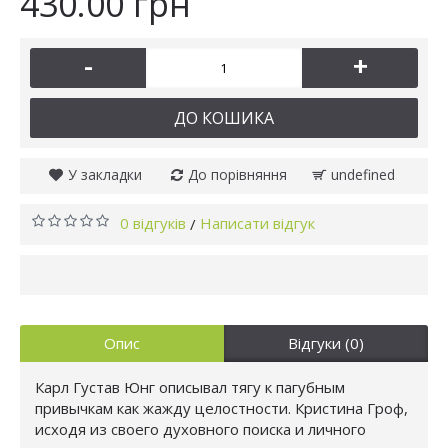
430.00 грн
-
+
ДО КОШИКА
У закладки
До порівняння
undefined
0 відгуків
Написати відгук
/
Опис
Відгуки (0)
Карл Густав Юнг описывал тягу к пагубным
привычкам как жажду целостности. Кристина Гроф,
исходя из своего духовного поиска и личного