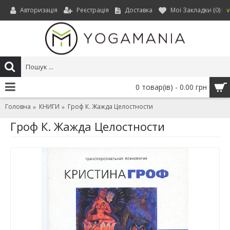
Авторизація
Реєстрація
Доставка
Мої Закладки (
0
)
UAH
0 товар(ів) - 0.00 грн
Головна
КНИГИ
Гроф К. Жажда Целостности
Гроф К. Жажда Целостности