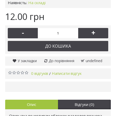
Наявність:
На складі
12.00 грн
-
+
ДО КОШИКА
У закладки
До порівняння
undefined
0 відгуків
Написати відгук
/
Опис
Відгуки (0)
Открытка по мотивам обложек разделов планера