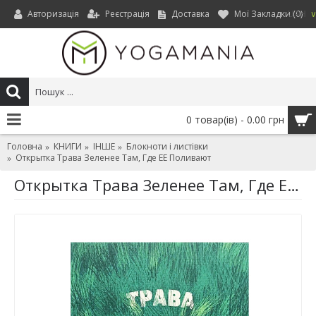
Авторизація
Реєстрація
Доставка
Мої Закладки (
0
)
UAH
0 товар(ів) - 0.00 грн
Головна
КНИГИ
ІНШЕ
Блокноти і листівки
Открытка Трава Зеленее Там, Где ЕЕ Поливают
Открытка Трава Зеленее Там, Где ЕЕ Поливают