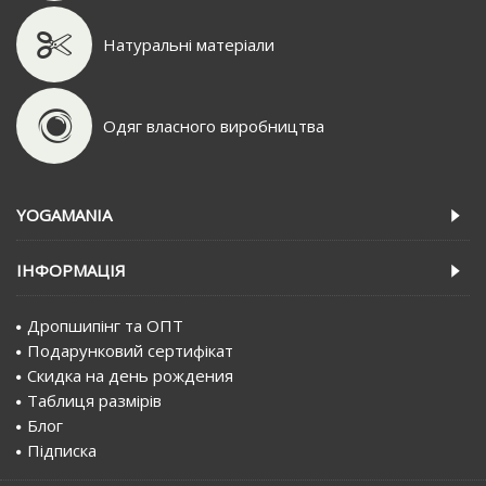
Натуральні матеріали
Одяг власного виробництва
YOGAMANIA
IНФОРМАЦIЯ
Дропшипінг та ОПТ
Подарунковий сертифiкат
Скидка на день рождения
Таблиця размірів
Блог
Пiдписка