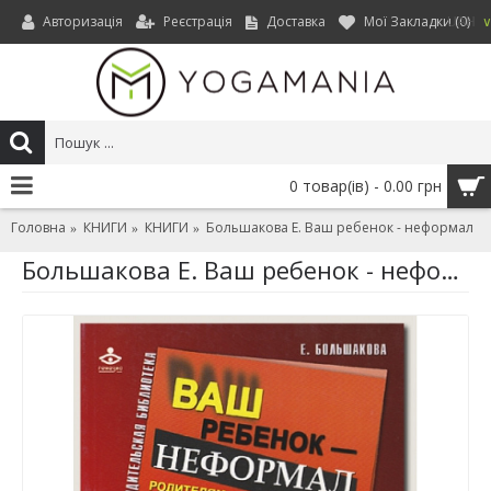
Авторизація
Реєстрація
Доставка
Мої Закладки (
0
)
UAH
0 товар(ів) - 0.00 грн
Головна
КНИГИ
КНИГИ
Большакова Е. Ваш ребенок - неформал
Большакова Е. Ваш ребенок - неформал