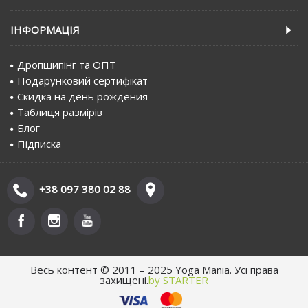
IНФОРМАЦIЯ
Дропшипінг та ОПТ
Подарунковий сертифiкат
Скидка на день рождения
Таблиця размірів
Блог
Пiдписка
+38 097 380 02 88
Весь контент © 2011 – 2025 Yoga Mania. Усі права
захищені.
by STARTER