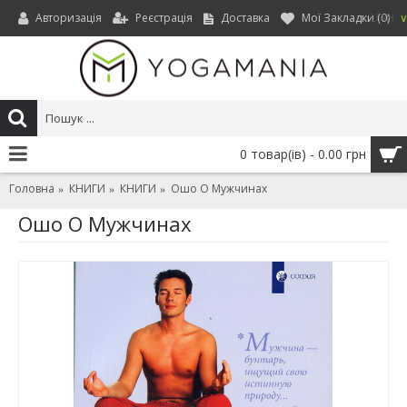
Авторизація
Реєстрація
Доставка
Мої Закладки (
0
)
UAH
0 товар(ів) - 0.00 грн
Головна
КНИГИ
КНИГИ
Ошо О Мужчинах
Ошо О Мужчинах