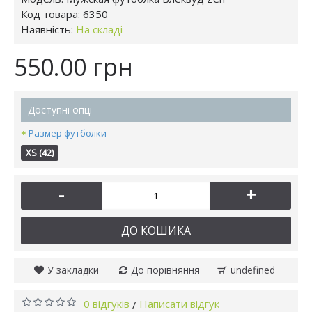
Код товара:
6350
Наявність:
На складі
550.00 грн
Доступні опції
Размер футболки
XS (42)
-
+
ДО КОШИКА
У закладки
До порівняння
undefined
0 відгуків
Написати відгук
/