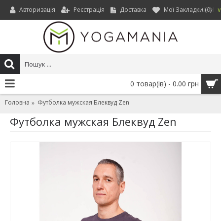
Авторизація
Реєстрація
Доставка
Мої Закладки (
0
)
UAH
0 товар(ів) - 0.00 грн
Головна
Футболка мужская Блеквуд Zen
Футболка мужская Блеквуд Zen