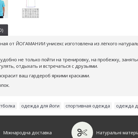
0)
ная от ЙОГАМАНИИ унисекс изготовлена из лёгкого натурал
 удобно не только пойти на тренировку, на пробежку, занят
гулять, отдыхать и встречаться с друзьями.
аскрасит ваш гардероб яркими красками.
пок.
тболка
,
одежда для йоги
,
спортивная одежда
,
одежда д
Міжнародна доставка
Натуральні матері