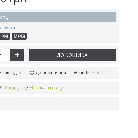
опції
утболки
 (44)
M (46)
+
ДО КОШИКА
У закладки
До порівняння
undefined
0 відгуків
Написати відгук
/