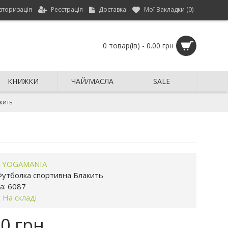
вторизація
Реєстрація
Доставка
Мої Закладки (
0
)
0 товар(ів) - 0.00 грн
КНИЖКИ
ЧАЙ/МАСЛА
SALE
кить
:
YOGAMANIA
утболка спортивна Блакить
а:
6087
:
На складі
00 грн