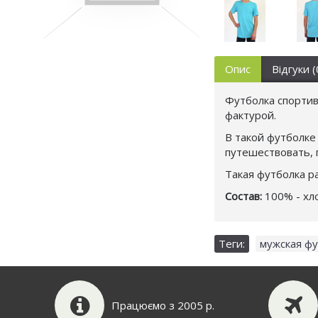
Опис
Відгуки (
Футболка спортив
фактурой.
В такой футболке
путешествовать, 
Такая футболка р
Состав:
100% - хло
Теги:
мужская фу
Працюємо з 2005 р.