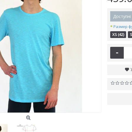
Доступні 
Размер ф
XS (42)
S
-