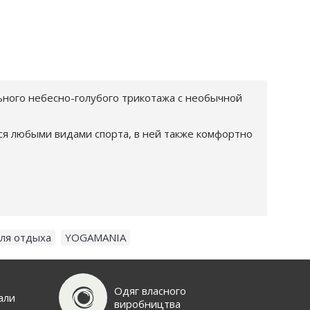
ьного небесно-голубого трикотажа с необычной
ься любыми видами спорта, в ней также комфортно
ля отдыха
,
YOGAMANIA
Одяг власного
али
виробництва