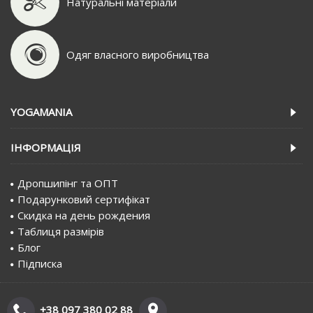
Натуральні матеріали
Одяг власного виробництва
YOGAMANIA
IНФОРМАЦIЯ
Дропшипінг та ОПТ
Подарунковий сертифiкат
Скидка на день рождения
Таблиця размірів
Блог
Пiдписка
+38 097 380 02 88