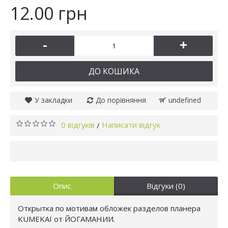
12.00 грн
-
+
ДО КОШИКА
У закладки
До порівняння
undefined
0 відгуків
Написати відгук
/
Опис
Відгуки (0)
Открытка по мотивам обложек разделов планера
KUMEKAI от ЙОГАМАНИИ.