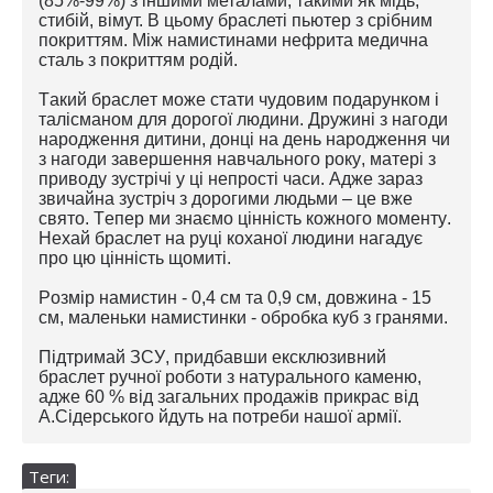
(85%-99%) з іншими металами, такими як мідь,
стибій, вімут. В цьому браслеті пьютер з срібним
покриттям. Між намистинами нефрита медична
сталь з покриттям родій.
Такий браслет може стати чудовим подарунком і
талісманом для дорогої людини. Дружині з нагоди
народження дитини, донці на день народження чи
з нагоди завершення навчального року, матері з
приводу зустрічі у ці непрості часи. Адже зараз
звичайна зустріч з дорогими людьми – це вже
свято. Тепер ми знаємо цінність кожного моменту.
Нехай браслет на руці коханої людини нагадує
про цю цінність щомиті.
Розмір намистин - 0,4 см та 0,9 см, довжина - 15
см, маленьки намистинки - обробка куб з гранями.
Підтримай ЗСУ, придбавши ексклюзивний
браслет ручної роботи з натурального каменю,
адже 60 % від загальних продажів прикрас від
А.Сідерського йдуть на потреби нашої армії.
Теги: