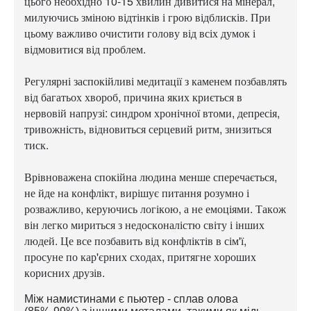
цього необхідно 10-15 хвилин дивитися на мінерал,
милуючись зміною відтінків і грою відблисків. При
цьому важливо очистити голову від всіх думок і
відмовитися від проблем.
Регулярні заспокійливі медитації з каменем позбавлять
від багатьох хвороб, причина яких криється в
нервовій напрузі: синдром хронічної втоми, депресія,
тривожність, відновиться серцевий ритм, знизиться
тиск.
Врівноважена спокійна людина менше сперечається,
не йде на конфлікт, вирішує питання розумно і
розважливо, керуючись логікою, а не емоціями. Також
він легко мириться з недосконалістю світу і інших
людей. Це все позбавить від конфліктів в сім'ї,
просуне по кар'єрних сходах, притягне хороших
корисних друзів.
Між намистинами є пьютер -
сплав олова