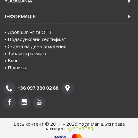
YOGAMANIA
IНФОРМАЦIЯ
Дропшипінг та ОПТ
Подарунковий сертифiкат
Скидка на день рождения
Таблиця размірів
Блог
Пiдписка
+38 097 380 02 88
Весь контент © 2011 – 2025 Yoga Mania. Усі права
захищені.
by STARTER