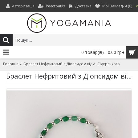
Авторизація
Реєстрація
Доставка
Мої Закладки (
0
)
UAH
0 товар(ів) - 0.00 грн
Головна
Браслет Нефритовий з Діопсидом від А. Сідерського
Браслет Нефритовий з Діопсидом від А. Сідерського