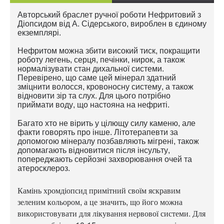
Авторський браслет
ручної роботи Нефритовий з
Діопсидом від А. Сідерського, вироблен в єдиному
екземплярі.
Нефритом можна збити високий тиск, покращити
роботу легень, серця, печінки, нирок, а також
нормалізувати стан дихальної системи.
Перевірено, що саме цей мінерал здатний
зміцнити волосся, кровоносну систему, а також
відновити зір та слух. Для цього потрібно
приймати воду, що настояна на нефриті.
Багато хто не вірить у цілющу силу каменю, але
факти говорять про інше. Літотерапевти за
допомогою мінералу позбавляють мігрені, також
допомагають відновитися після інсульту,
попереджають серйозні захворювання очей та
атеросклероз.
Камінь хромдіопсид примітний своїм яскравим
зеленим кольором, а це значить, що його можна
використовувати для лікування нервової системи. Для