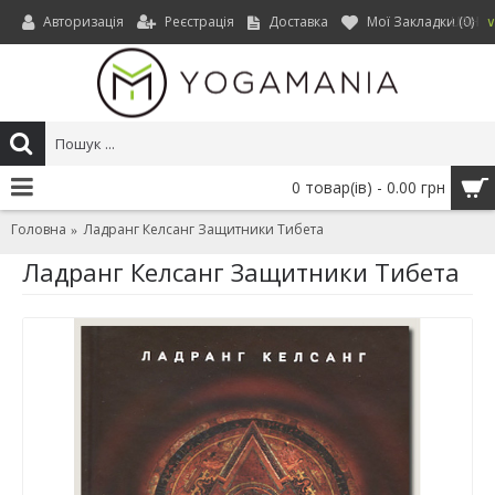
Авторизація
Реєстрація
Доставка
Мої Закладки (
0
)
UAH
0 товар(ів) - 0.00 грн
Головна
Ладранг Келсанг Защитники Тибета
Ладранг Келсанг Защитники Тибета