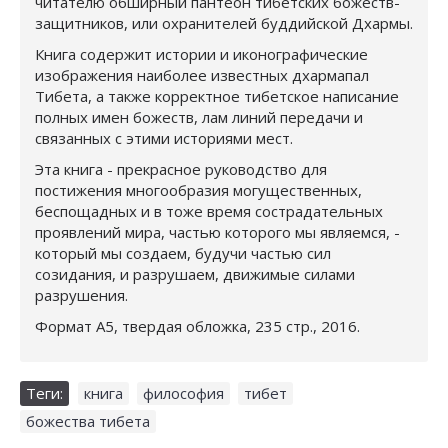
читателю обширный пантеон тибетских божеств-
защитников, или охранителей буддийской Дхармы.
Книга содержит истории и иконографические
изображения наиболее известных дхармапал
Тибета, а также корректное тибетское написание
полных имен божеств, лам линий передачи и
связанных с этими историями мест.
Эта книга - прекрасное руководство для
постижения многообразия могущественных,
беспощадных и в тоже время сострадательных
проявлений мира, частью которого мы являемся, -
который мы создаем, будучи частью сил
созидания, и разрушаем, движимые силами
разрушения.
Формат А5, твердая обложка, 235 стр., 2016.
Теги:
книга
,
философия
,
тибет
,
божества тибета