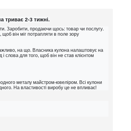
 триває 2-3 тижні.
ити. Заробити, продаючи щось: товар чи послугу.
 щоб він міг потрапляти в поле зору
 важливо, на що. Власника кулона налаштовує на
 і слова для того, щоб він не став клієнтом
ородного металу майстром-ювеліром. Всі кулони
дного. На властивості виробу це не впливає!