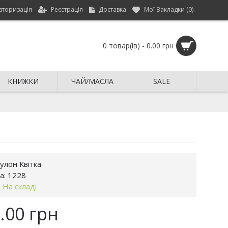
вторизація
Реєстрація
Доставка
Мої Закладки (
0
)
0 товар(ів) - 0.00 грн
КНИЖКИ
ЧАЙ/МАСЛА
SALE
улон Квітка
а:
1228
:
На складі
.00 грн