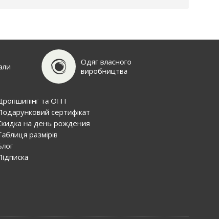
Одяг власного
али
виробництва
Дропшипінг та ОПТ
Подарунковий сертифiкат
Скидка на день рождения
Таблиця размірів
Блог
Пiдписка