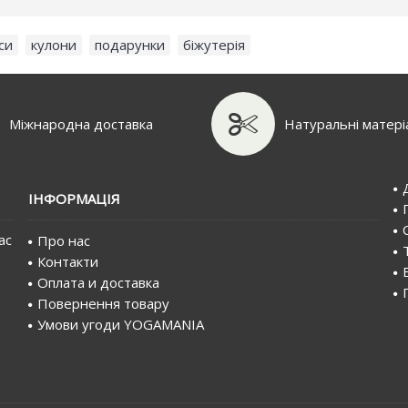
си
,
кулони
,
подарунки
,
біжутерія
Міжнародна доставка
Натуральні матері
IНФОРМАЦIЯ
ас
Про нас
Контакти
Оплата и доставка
Повернення товару
Умови угоди YOGAMANIA