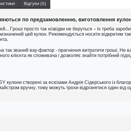
ристики
Відгуки (0)
яються по предзамовленню, виготовлення кулона
й... Гроші просто так нізвідки не беруться – їх треба зароб
призначений цей кулон. Рекомендується носити відкритим так,
нта.
ача так званий вау-фактор - прагнення витратити гроші. Не
ого клієнта як споживача і дозволяє знайти потрібний підхід
Y кулони створені за ескізами Андрія Сідерського із благ
айстром вручну, тому можуть трохи відрізнятися один від о