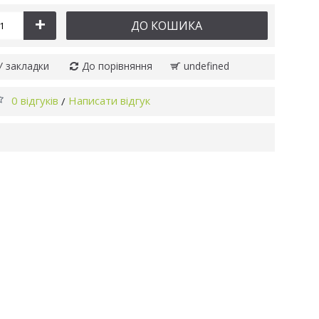
+
ДО КОШИКА
У закладки
До порівняння
undefined
0 відгуків
Написати відгук
/