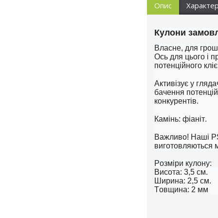
Опис
Характе
Кулони замовл
Власне, для гроше
Ось для цього і 
потенційного кліє
Активізує у гляд
бачення потенційн
конкурентів.
Камінь: фіаніт.
Важливо! Наші PS
виготовляються м
Розміри кулону:
Висота: 3,5 см.
Ширина: 2,5 см.
Товщина: 2 мм