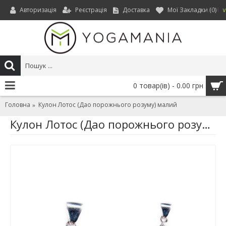
Авторизація
Реєстрація
Доставка
Мої Закладки (
0
)
UAH
0 товар(ів) - 0.00 грн
Головна
Кулон Лотос (Дао порожнього розуму) малий
Кулон Лотос (Дао порожнього розуму) малий