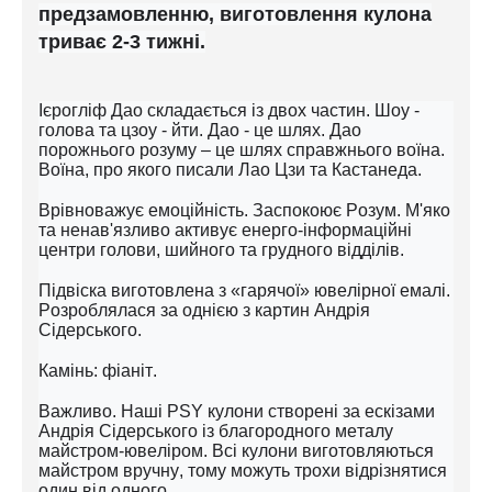
предзамовленню, виготовлення кулона
триває 2-3 тижні.
Ієрогліф Дао складається із двох частин. Шоу -
голова та цзоу - йти. Дао - це шлях. Дао
порожнього розуму – це шлях справжнього воїна.
Воїна, про якого писали Лао Цзи та Кастанеда.
Врівноважує емоційність. Заспокоює Розум. М'яко
та ненав'язливо активує енерго-інформаційні
центри голови, шийного та грудного відділів.
Підвіска виготовлена ​​з «гарячої» ювелірної емалі.
Розроблялася за однією з картин Андрія
Сідерського.
Камінь: фіаніт.
Важливо. Наші PSY кулони створені за ескізами
Андрія Сідерського із благородного металу
майстром-ювеліром. Всі кулони виготовляються
майстром вручну, тому можуть трохи відрізнятися
один від одного.