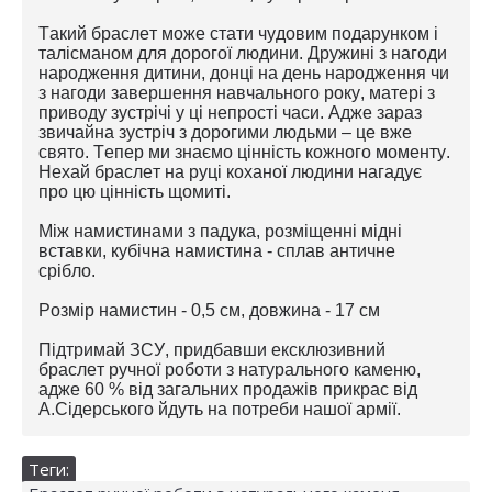
Такий браслет може стати чудовим подарунком і
талісманом для дорогої людини. Дружині з нагоди
народження дитини, донці на день народження чи
з нагоди завершення навчального року, матері з
приводу зустрічі у ці непрості часи. Адже зараз
звичайна зустріч з дорогими людьми – це вже
свято. Тепер ми знаємо цінність кожного моменту.
Нехай браслет на руці коханої людини нагадує
про цю цінність щомиті.
Між намистинами з падука, розміщенні мідні
вставки, кубічна намистина - сплав античне
срібло.
Розмір намистин -
0,5 см, довжина - 17 см
Підтримай ЗСУ, придбавши ексклюзивний
браслет ручної роботи з натурального каменю,
адже 60 % від загальних продажів прикрас від
А.Сідерського йдуть на потреби нашої армії.
Теги: