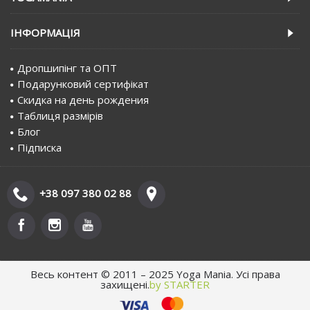
IНФОРМАЦIЯ
Дропшипінг та ОПТ
Подарунковий сертифiкат
Скидка на день рождения
Таблиця размірів
Блог
Пiдписка
+38 097 380 02 88
Весь контент © 2011 – 2025 Yoga Mania. Усі права
захищені.
by STARTER