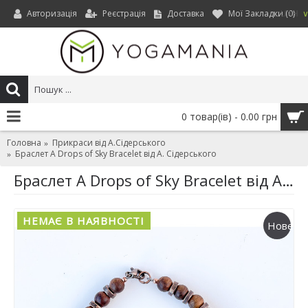
Авторизація
Реєстрація
Доставка
Мої Закладки (
0
)
UAH
0 товар(ів) - 0.00 грн
Головна
Прикраси від А.Сідерського
Браслет A Drops of Sky Bracelet від А. Сідерського
Браслет A Drops of Sky Bracelet від А. Сідерського
НЕМАЄ В НАЯВНОСТІ
Нове