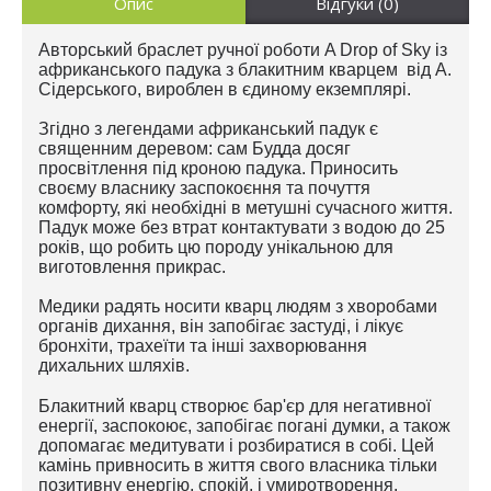
Опис
Відгуки (0)
Авторський браслет
ручної роботи A Drop of Sky
із
африканського падука з блакитним кварцем від А.
Сідерського,
вироблен в єдиному екземплярі.
Згідно з легендами африканський падук є
священним деревом: сам Будда досяг
просвітлення під кроною падука. Приносить
своєму власнику заспокоєння та почуття
комфорту, які необхідні в метушні сучасного життя.
Падук може без втрат контактувати з водою до 25
років, що робить цю породу унікальною для
виготовлення прикрас.
Медики радять носити кварц людям з хворобами
органів дихання, він запобігає застуді, і лікує
бронхіти, трахеїти та інші захворювання
дихальних шляхів.
Блакитний кварц створює бар'єр для негативної
енергії, заспокоює, запобігає погані думки, а також
допомагає медитувати і розбиратися в собі. Цей
камінь привносить в життя свого власника тільки
позитивну енергію, спокій, і умиротворення.